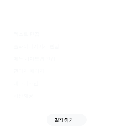
텍스트 편집
슬라이더이미지 편집
메뉴·사이트맵 편집
관리자 페이지
테마디자인
시안제공
결제하기