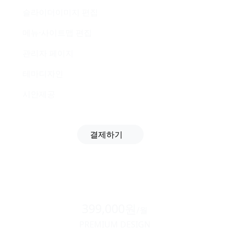
슬라이더이미지 편집
메뉴·사이트맵 편집
관리자 페이지
테마디자인
시안제공
결제하기
399,000원
/월
PREMIUM DESIGN