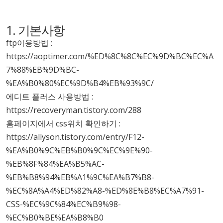
1. 기본사항
ftp이용방법 :
https://aoptimer.com/%ED%8C%8C%EC%9D%BC%EC%A
7%88%EB%9D%BC-
%EA%B0%80%EC%9D%B4%EB%93%9C/
에디트 플러스 사용방법 :
https://recoveryman.tistory.com/288
홈페이지에서 css위치 확인하기 :
https://allyson.tistory.com/entry/F12-
%EA%B0%9C%EB%B0%9C%EC%9E%90-
%EB%8F%84%EA%B5%AC-
%EB%B8%94%EB%A1%9C%EA%B7%B8-
%EC%8A%A4%ED%82%A8-%ED%8E%B8%EC%A7%91-
CSS-%EC%9C%84%EC%B9%98-
%EC%B0%BE%EA%B8%B0